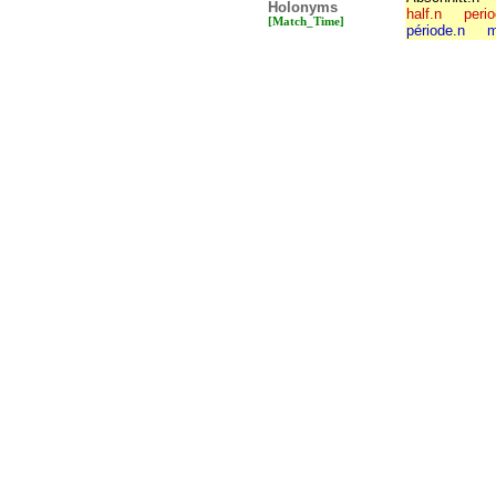
Holonyms
half.n
perio
[Match_Time]
période.n
m