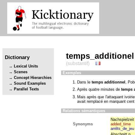
temps_additionel
Dictionary
(substantif)
Lexical Units
Scenes
Exemples
Concept Hierarchies
Dans le
temps additionnel
, Pob
Sound Examples
Parallel Texts
Après quatre minutes de
temps 
Mais après que l'attaquant ivoirie
avait remplacé en marquant cent
Relations sémantiques
Nachspielzeit
Synonyms
added_time
arrêts_de_jeu
Abschnitt.n