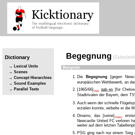
Begegnung
Dictionary
(Substanti
Lexical Units
Beispiele
Scenes
Die
Begegnung
[
gegen Newca
Concept Hierarchies
europäischen Wettbewerb, an das
Sound Examples
Parallel Texts
[
1965/66
]
gab es
[
für Chelse
TIME
Stadtrivalen der Bayern, dem T
Auch wenn der schnelle Flügelsp
erzielen konnte, wirbelte er di
Dinamo, das
[
seine
]
erste
TEAM1
Newcastle United FC verloren hat
weiter auf dem letzten Tabellenp
PSG ging nach nur einem Sieg a