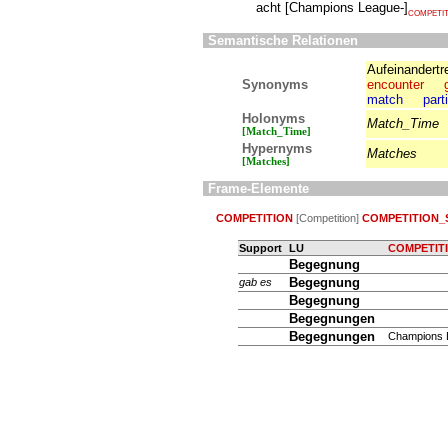
acht
[
Champions League-
]
COMPETIT
Semantische Relationen
Aufeinandertr
Synonyms
encounter
match
part
Holonyms
Match_Time
[Match_Time]
Hypernyms
Matches
[Matches]
Frame-Elemente
COMPETITION
[Competition]
COMPETITION_
Support
LU
COMPETIT
Begegnung
Begegnung
gab es
Begegnung
Begegnungen
Begegnungen
Champions 