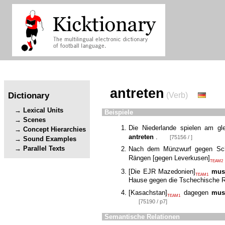
antreten
Dictionary
(Verb)
Lexical Units
Beispiele
Scenes
Die Niederlande spielen am g
Concept Hierarchies
antreten
.
[75156 / ]
Sound Examples
Parallel Texts
Nach dem Münzwurf gegen Schi
Rängen
[
gegen Leverkusen
]
TEAM2
[
Die EJR Mazedonien
]
mus
TEAM1
Hause gegen die Tschechische R
[
Kasachstan
]
dagegen
mus
TEAM1
[75190 / p7]
Semantische Relationen