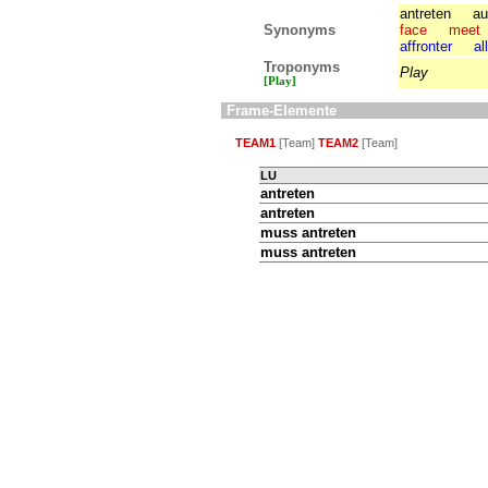
antreten
au
Synonyms
face
meet
affronter
al
Troponyms
Play
[Play]
Frame-Elemente
TEAM1
[Team]
TEAM2
[Team]
LU
antreten
antreten
muss
antreten
muss
antreten