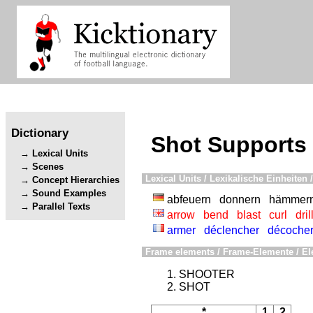
Dictionary
Shot Supports
Lexical Units
Scenes
Lexical Units / Lexikalische Einheiten /
Concept Hierarchies
Sound Examples
abfeuern
donnern
hämmer
Parallel Texts
arrow
bend
blast
curl
dril
armer
déclencher
décoche
Frame elements / Frame-Elemente / El
SHOOTER
SHOT
*
1
2