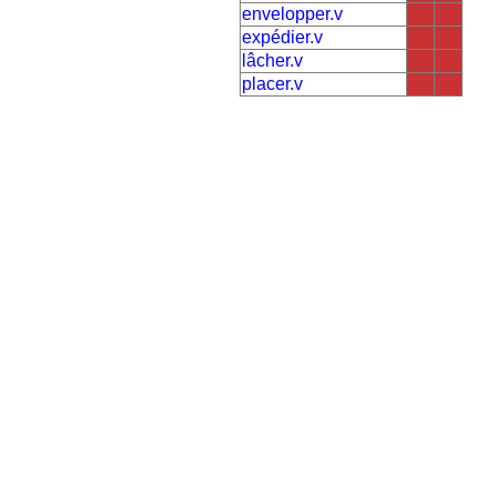
envelopper.v
expédier.v
lâcher.v
placer.v