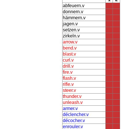
abfeuern.v
donnern.v
hämmern.v
jagen.v
setzen.v
zirkeln.v
arrow.v
bend.v
blast.v
curl.v
drill.v
fire.v
flash.v
rifle.v
steer.v
thunder.v
unleash.v
armer.v
déclencher.v
décocher.v
enrouler.v