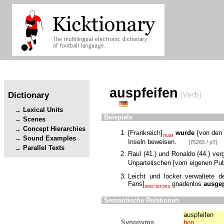
auspfeifen
Dictionary
(Verb)
Lexical Units
Beispiele
Scenes
Concept Hierarchies
[
Frankreich
]
wurde
[
von den
TEAM
Sound Examples
Inseln beweisen.
[75265 / p7]
Parallel Texts
Raul (41.) und Ronaldo (44.) v
Unparteiischen
[
vom eigenen Pu
Leicht und locker verwaltete 
Fans
]
gnadenlos
ausgep
SPECTATORS
Semantische Relationen
auspfeifen
Synonyms
boo