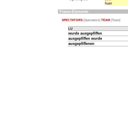
huer
Frame-Elemente
SPECTATORS
[Spectators]
TEAM
[Team]
LU
wurde
ausgepfiffen
ausgepfiffen wurde
ausgepfiffenen