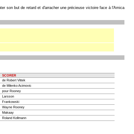
r son but de retard et d'arracher une précieuse victoire face à l'Amica
SCORER
de Robert Vittek
de Milenko Acimovic
pour Rooney
Larsson
Frankowski
Wayne Rooney
Makaay
Roland Kollmann