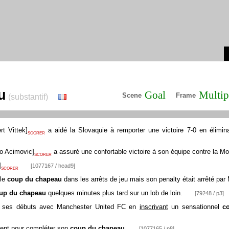
u
Goal
Multip
Scene
Frame
(substantif)
rt Vittek
]
a aidé la Slovaquie à remporter une victoire 7-0 en élimi
SCORER
o Acimovic
]
a assuré une confortable victoire à son équipe contre la Mo
SCORER
]
[1077167 / head9]
SCORER
le
coup du chapeau
dans les arrêts de jeu mais son penalty était arrêté pa
up du chapeau
quelques minutes plus tard sur un lob de loin.
[79248 / p3]
 ses débuts avec Manchester United FC en
inscrivant
un sensationnel
c
ent pour
compléter
son
coup du chapeau
.
[1077165 / p8]