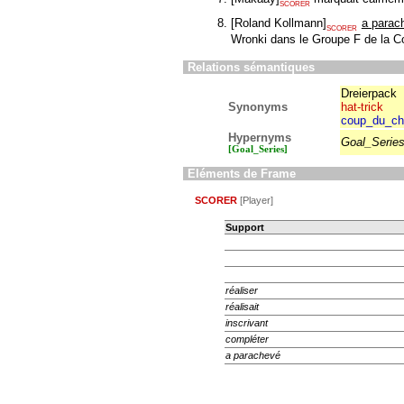
SCORER
[
Roland Kollmann
]
a parac
SCORER
Wronki dans le Groupe F de la
Relations sémantiques
Dreierpack
Synonyms
hat-trick
coup_du_ch
Hypernyms
Goal_Serie
[Goal_Series]
Eléments de Frame
SCORER
[Player]
Support
réaliser
réalisait
inscrivant
compléter
a parachevé