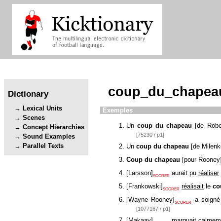
coup_du_chapea
Dictionary
Lexical Units
Exemples
Scenes
Un
coup du chapeau
[
de Robe
Concept Hierarchies
[75230 / p1]
Sound Examples
Parallel Texts
Un
coup du chapeau
[
de Milenk
Coup du chapeau
[
pour Rooney
[
Larsson
]
aurait pu
réaliser
SCORER
[
Frankowski
]
réalisait
le
co
SCORER
[
Wayne Rooney
]
a soigné
SCORER
[1077167 / p1]
[
Makaay
]
marquait calmem