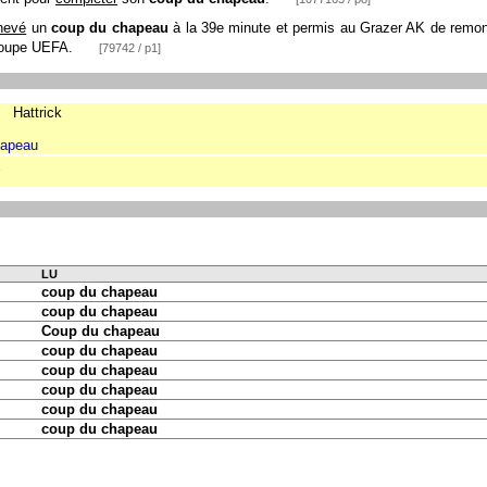
hevé
un
coup du chapeau
à la 39e minute et permis au Grazer AK de remonte
 Coupe UEFA.
[79742 / p1]
Hattrick
apeau
s
LU
coup du chapeau
coup du chapeau
Coup du chapeau
coup du chapeau
coup du chapeau
coup du chapeau
coup du chapeau
coup du chapeau