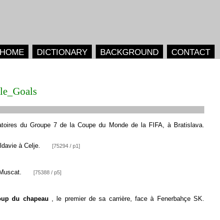
HOME
DICTIONARY
BACKGROUND
CONTACT
le_Goals
natoires du Groupe 7 de la Coupe du Monde de la FIFA, à Bratislava.
ldavie à Celje.
[75294 / p1]
r Muscat.
[75388 / p5]
oup du chapeau
, le premier de sa carrière, face à Fenerbahçe SK.