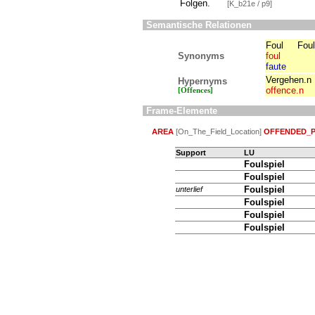
Folgen.
[K_b21e / p9]
Semantische Relationen
Foul
Foul
Synonyms
foul
faute
Vergehen.n
Hypernyms
offence.n
[Offences]
Frame-Elemente
AREA
[On_The_Field_Location]
OFFENDED_
Support
LU
Foulspiel
Foulspiel
Foulspiel
unterlief
Foulspiel
Foulspiel
Foulspiel