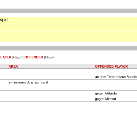
spiel
PLAYER
[Player]
OFFENDER
[Player]
AREA
OFFENDED PLAYER
an dem Torschützen Beasle.
am eigenen Strafraumrand
gegen Gilberto
gegen Micoud