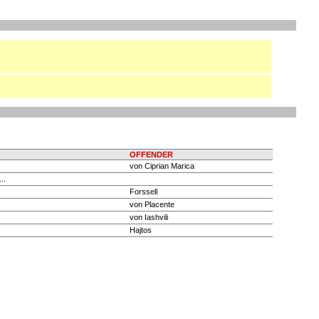
OFFENDER
von Ciprian Marica
..
Forssell
von Placente
von Iashvili
Hajtos