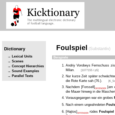
Foulspiel
Dictionary
(Substantiv)
Lexical Units
Beispiele
Scenes
Andriy Vorobeys Fernschuss zisc
Concept Hierarchies
Milan.
[1077155 / p5]
Sound Examples
Parallel Texts
Nur kurze Zeit später schwächt
die Rote Karte sah (76.).
[K_5c
Nachdem
[
Forssell
]
[
am e
OFFENDER
die Mauer hinweg in die Maschen
Vorausgegangen war ein grobes
Nach einem ungeahndeten
Fouls
[
Hajtos
]
rüdes
Foulspiel
OFFENDER