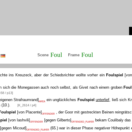
Foul
Foul
Scene
Frame
hte ins Kreuzeck, aber der Schiedsrichter wollte vorher ein
Foulspiel
[
von
en sich die Monegassen auch noch selbst, als Givet nach einem groben
Foul
58 / p13]
igenen Strafraumrand
]
ein unglückliches
Foulspiel
unterlief
, ließ sich 
AREA
 (10.).
[K_2614 / p4]
Foulspiel
[
von Placente
]
, der Goor mit gestreckten Beinen reingräts
OFFENDER
piel
[
von Iashvili
]
[
gegen Gilberto
]
bekam Coulibaly das L
OFFENDER
OFFENDED_PLAYER
[
gegen Micoud
]
(65.) war in dieser Phase negativer Höhepunkt e
OFFENDED_PLAYER