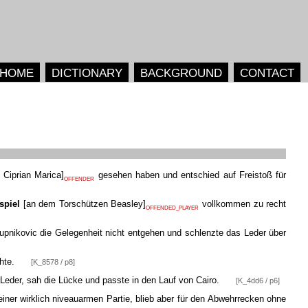
HOME
DICTIONARY
BACKGROUND
CONTACT
 Ciprian Marica
]
gesehen haben und entschied auf Freistoß für
OFFENDER
spiel
[
an dem Torschützen Beasley
]
vollkommen zu recht
OFFENDED_PLAYER
Krupnikovic die Gelegenheit nicht entgehen und schlenzte das Leder über
chte.
[K_8578 / p8]
eder, sah die Lücke und passte in den Lauf von Cairo.
[K_4dd6 / p6]
iner wirklich niveauarmen Partie, blieb aber für den Abwehrrecken ohne