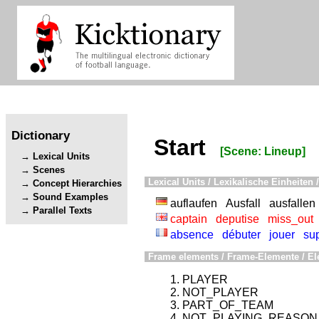
Dictionary
Start
[Scene: Lineup]
Lexical Units
Scenes
Lexical Units / Lexikalische Einheiten /
Concept Hierarchies
Sound Examples
auflaufen
Ausfall
ausfallen
Parallel Texts
captain
deputise
miss_out
absence
débuter
jouer
su
Frame elements / Frame-Elemente / El
PLAYER
NOT_PLAYER
PART_OF_TEAM
NOT_PLAYING_REASON