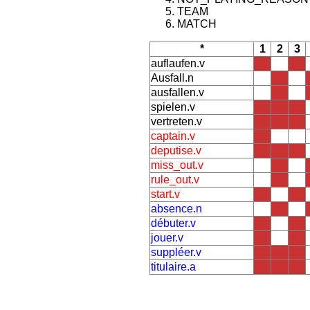
TEAM
MATCH
*
1
2
3
auflaufen.v
Ausfall.n
ausfallen.v
spielen.v
vertreten.v
captain.v
deputise.v
miss_out.v
rule_out.v
start.v
absence.n
débuter.v
jouer.v
suppléer.v
titulaire.a