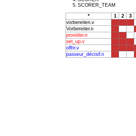
SCORER_TEAM
*
1
2
3
vorbereiten.v
Vorbereiter.n
provider.n
set_up.v
offrir.v
passeur_décisif.n