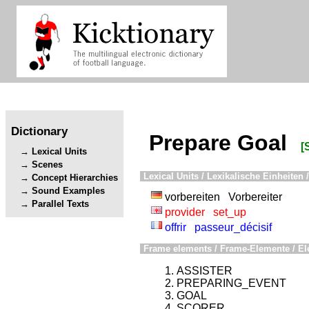
Dictionary
Prepare Goal
[
Lexical Units
Scenes
Lexical Units / Lexikalische Einheiten /
Concept Hierarchies
Sound Examples
vorbereiten
Vorbereiter
Parallel Texts
provider
set_up
offrir
passeur_décisif
Frame elements / Frame-Elemente / El
ASSISTER
PREPARING_EVENT
GOAL
SCORER