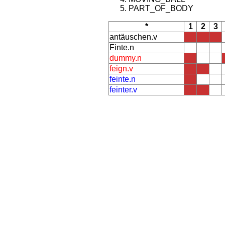
PART_OF_BODY
*
1
2
3
antäuschen.v
Finte.n
dummy.n
feign.v
feinte.n
feinter.v