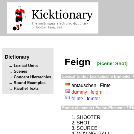
Dictionary
Feign
[Scene: Shot]
Lexical Units
Scenes
Lexical Units / Lexikalische Einheiten /
Concept Hierarchies
Sound Examples
antäuschen
Finte
Parallel Texts
dummy
feign
feinte
feinter
Frame elements / Frame-Elemente / El
SHOOTER
SHOT
SOURCE
MOVING_BALL