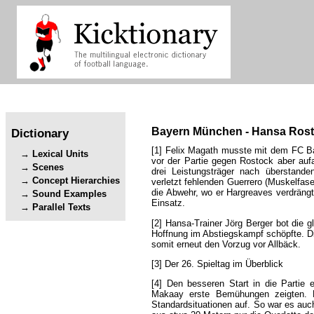
Bayern
München
-
Hansa
Ros
Dictionary
[1]
Felix
Magath
musste
mit
dem
FC
B
Lexical Units
vor
der
Partie
gegen
Rostock
aber
auf
Scenes
drei
Leistungsträger
nach
überstande
Concept Hierarchies
verletzt
fehlenden
Guerrero
(
Muskelfase
die
Abwehr
,
wo
er
Hargreaves
verdräng
Sound Examples
Einsatz
.
Parallel Texts
[2]
Hansa-Trainer
Jörg
Berger
bot
die
g
Hoffnung
im
Abstiegskampf
schöpfte
.
D
somit
erneut
den
Vorzug
vor
Allbäck
.
[3]
Der
26
.
Spieltag
im
Überblick
[4]
Den
besseren
Start
in
die
Partie
Makaay
erste
Bemühungen
zeigten
.
Standardsituationen
auf
.
So
war
es
auc