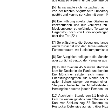
aus
etwa
20
Metern
nur
die
Querlatte
de
[5]
Hansa
wagte
sich
nur
zaghaft
nach
von
der
rechten
Angriffsseite
unbedrän
gestört
und
konnte
so
Kahn
mit
einem
K
[6]
Die
Führung
spielte
den
Gästen
na
konzentrierten
und
nur
vereinzelt
zu
Mecklenburger
zu
gefährden
,
Torszene
Gegenstoß
noch
von
Lucio
abgefange
über
das
Tor
(
22
.).
[7]
So
plätscherte
die
Begegnung
lange
wurde
zunächst
von
der
Hansa-Verteidi
Fünfmeterraum
,
wo
Lucio
kompromissl
[8]
Der
Ausgleich
beflügelte
die
Münchn
aber
zunächst
verzog
der
Peruaner
aus
[9]
In
den
zweiten
45
Minuten
startete
kam
für
Deisler
in
die
Partie
und
bereite
Die
Münchner
setzten
sich
immer
Entlastungsangriffen
.
Als
Möhrle
bei
e
agilen
Schweinsteiger
,
der
wegen
einer
Steilpass
bediente
der
Mittelfeldakteu
Hereingabe
rutschte
jedoch
Persson
un
[10]
Auch
beim
Stande
von
2:1
blieb
de
kam
zu
keinen
gefährlichen
Offensivsz
Kurz
vor
Schluss
zog
Zé
Roberto
au
Rostocker
Defensive
auf
sich
,
über
Piza