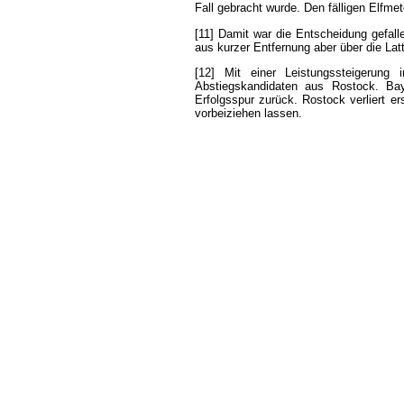
Fall
gebracht
wurde
.
Den
fälligen
Elfmet
[11]
Damit
war
die
Entscheidung
gefall
aus
kurzer
Entfernung
aber
über
die
Lat
[12]
Mit
einer
Leistungssteigerung
i
Abstiegskandidaten
aus
Rostock
.
Ba
Erfolgsspur
zurück
.
Rostock
verliert
er
vorbeiziehen
lassen
.