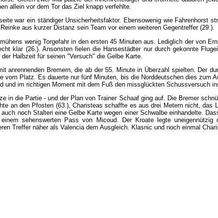
hen
allein
vor
dem
Tor
das
Ziel
knapp
verfehlte
.
seite
war
ein
ständiger
Unsicherheitsfaktor
.
Ebensowenig
wie
Fahrenhorst
st
Reinke
aus
kurzer
Distanz
sein
Team
vor
einem
weiteren
Gegentreffer
(
29
.).
mühens
wenig
Torgefahr
in
den
ersten
45
Minuten
aus
.
Lediglich
der
von
Ern
echt
klar
(
26
.).
Ansonsten
fielen
die
Hansestädter
nur
durch
gekonnte
Fluge
der
Halbzeit
für
seinen
"
Versuch
"
die
Gelbe
Karte
.
mit
anrennenden
Bremern
,
die
ab
der
55
.
Minute
in
Überzahl
spielten
.
Der
du
te
vom
Platz
.
Es
dauerte
nur
fünf
Minuten
,
bis
die
Norddeutschen
dies
zum
A
nd
und
im
richtigen
Moment
mit
dem
Fuß
den
missglückten
Schussversuch
in
tze
in
die
Partie
-
und
der
Plan
von
Trainer
Schaaf
ging
auf
.
Die
Bremer
schnü
hte
an
den
Pfosten
(
63
.),
Charisteas
schaffte
es
aus
drei
Metern
nicht
,
das
L
auch
noch
Stalteri
eine
Gelbe
Karte
wegen
einer
Schwalbe
einhandelte
.
Das
einem
sehenswerten
Pass
von
Micoud
.
Der
Kroate
legte
uneigennützig
eren
Treffer
näher
als
Valencia
dem
Ausgleich
.
Klasnic
und
noch
einmal
Chari