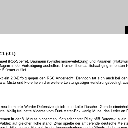
2:1
(
0:1
)
mael
(
Rot-Sperre
),
Baumann
(
Syndesmoseverletzung
)
und
Pasanen
(
Platzwu
Magnin
in
der
Verteidigung
aushelfen
.
Trainer
Thomas
Schaaf
ging
im
ersten
H
r
Stürmer
auflief
.
kt
ein
2:0-Erfolg
gegen
den
RSC
Anderlecht
.
Dennoch
tat
sich
auch
bei
den
ala
,
Mista
und
Fiore
fielen
drei
weitere
Leistungsträger
verletzungsbedingt
au
neu
formierte
Werder-Defensive
gleich
eine
kalte
Dusche
.
Gerade
eineinha
rte
.
Völlig
frei
hatte
Vicente
vom
Fünf-Meter-Eck
wenig
Mühe
,
das
Leder
an
remen
in
der
8
.
Minute
hinnehmen
.
Schiedsrichter
Riley
pfiff
Borowski
allein
Valdez
auf
gleicher
Höhe
stand
.
Zwar
spielte
der
amtierende
deutsche
Meiste
horst
.
Gleich
zwei
Mal
patzte
der
Innenverteidiger
und
eröffnete
dadurch
jewe