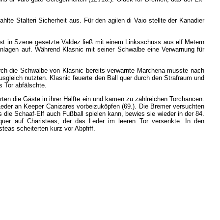
rahlte
Stalteri
Sicherheit
aus
.
Für
den
agilen
di
Vaio
stellte
der
Kanadier
st
in
Szene
gesetzte
Valdez
ließ
mit
einem
Linksschuss
aus
elf
Metern
inlagen
auf
.
Während
Klasnic
mit
seiner
Schwalbe
eine
Verwarnung
für
rch
die
Schwalbe
von
Klasnic
bereits
verwarnte
Marchena
musste
nach
usgleich
nutzten
.
Klasnic
feuerte
den
Ball
quer
durch
den
Strafraum
und
s
Tor
abfälschte
.
rten
die
Gäste
in
ihrer
Hälfte
ein
und
kamen
zu
zahlreichen
Torchancen
.
eder
an
Keeper
Canizares
vorbeizuköpfen
(
69
.).
Die
Bremer
versuchten
s
die
Schaaf-Elf
auch
Fußball
spielen
kann
,
bewies
sie
wieder
in
der
84
.
quer
auf
Charisteas
,
der
das
Leder
im
leeren
Tor
versenkte
.
In
den
steas
scheiterten
kurz
vor
Abpfiff
.