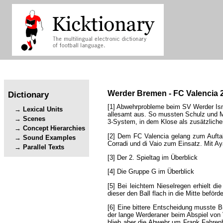
Werder
Bremen
-
FC
Valencia
Dictionary
[1]
Abwehrprobleme
beim
SV
Werder
Is
Lexical Units
allesamt
aus
.
So
mussten
Schulz
und
Scenes
3-System
,
in
dem
Klose
als
zusätzliche
Concept Hierarchies
[2]
Dem
FC
Valencia
gelang
zum
Aufta
Sound Examples
Corradi
und
di
Vaio
zum
Einsatz
.
Mit
Ay
Parallel Texts
[3]
Der
2
.
Spieltag
im
Überblick
[4]
Die
Gruppe
G
im
Überblick
[5]
Bei
leichtem
Nieselregen
erhielt
die
dieser
den
Ball
flach
in
die
Mitte
beförde
[6]
Eine
bittere
Entscheidung
musste
B
der
lange
Werderaner
beim
Abspiel
von
blieb
aber
die
Abwehr
um
Frank
Fahren