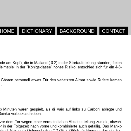
HOME
DICTIONARY
BACKGROUND
CONTACT
nde
am
Kopf
),
die
in
Mailand
(
0:2
)
in
der
Startaufstellung
standen
,
fielen
eimspiel
in
der
"
Königsklasse
"
hohes
Risiko
,
entschied
sich
für
ein
4-3-
Gästen
personell
etwas
Für
den
verletzten
Aimar
sowie
Rufete
kamen
s
.
lb
Minuten
waren
gespielt
,
als
di
Vaio
auf
links
zu
Carboni
ablegte
und
Reinke
vorbeizuschieben
.
vor
dem
Tor
wegen
einer
vermeintlichen
Abseitsstellung
zurück
,
obwohl
r
in
der
Folgezeit
nach
vorne
und
kombinierte
auch
gefällig
.
Das
Manko
ils
di
Vaio
gute
Gelegenheiten
(
12
./
16
.).
Glück
für
Bremen
,
das
der
Ex-