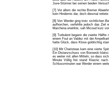
Juve-Stürmer
bei
seinen
beiden
Versuc
[7]
Vor
allem
die
rechte
Bremer
Abwehr
kein
Hindernis
dar
,
doch
diesmal
rettete
[8]
Von
Werder
ging
trotz
sichtlichen
Be
aufhorchen
,
verfehlte
jedoch
das
Ziel
r
Marchena
erwirkte
,
sah
Micoud
kurz
vor
[9]
Turbulent
begann
die
zweite
Hälfte
einem
Foul
an
Valdez
mit
der
Ampelkar
hatte
Glück
,
dass
Klose
goldrichtig
sta
[10]
Mit
Charisteas
kam
eine
vierte
Spi
Ein
Distanzschuss
von
Borowski
klatsc
es
weiter
mit
allen
Mitteln
,
so
dass
sich
Minute
Völlig
frei
stand
Klasnic
nach
Schlussminuten
war
Werder
einem
weit