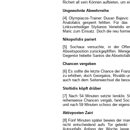
Richert
all
sein
Können
aufbieten
,
um
e
Ungewohnte
Abwehrreihe
[4]
Olympiacos-Trainer
Dusan
Bajevic
Anatolakis
gesperrt
fehlten
.
Für
das
Linksverteidiger
Stylianos
Venetidis
er
Maric
zum
Einsatz
.
Doch
die
neu
formie
Nikopolidis
pariert
[5]
Sochaux
versuchte
,
in
der
Offe
Abseitsposition
zurückgepfiffen
.
Wenig
Gegentor
hebelte
Santos
die
Abseitsfall
Chancen
vergeben
[6]
Es
sollte
die
letzte
Chance
der
Fran
zu
erhöhen
,
doch
Georgatos
,
Rivaldo
u
auch
nach
dem
Seitenwechsel
die
bess
Stoltidis
köpft
drüber
[7]
Nach
54
Minuten
setzte
Ieroklis
St
reihenweise
Chancen
vergab
,
fand
Soc
und
nach
59
Minuten
schoss
der
eigens
Aktivposten
Zairi
[8]
Fünf
Minuten
später
bewies
der
mar
nicht
entscheidend
aufs
Tor
gelenkt
Autounfalls
Anfang
der
Woche
lange