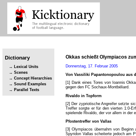
Okkas
schießt
Olympiacos
zu
Dictionary
Donnerstag
,
17.
Februar
2005
Lexical Units
Scenes
Von
Vassiliki
Papantonopoulou
aus
Concept Hierarchies
[1]
Dank
eines
Tores
von
Ioannis
Okka
Sound Examples
gegen
den
FC
Sochaux-Montbéliard
.
Parallel Texts
Rivaldo
in
Topform
[2]
Der
zypriotische
Angreifer
setzte
sic
Treffer
sorgte
er
für
den
vierten
1:0-Er
spielende
Rivaldo
,
der
vor
allem
in
der
e
Pfostentreffer
von
Vallas
[3]
Olympiacos
übernahm
von
Beginn
Spyridon
Vallas
scheiterte
jedoch
am
P