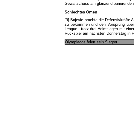
Gewaltschuss
am
glänzend
parierenden
Schlechtes
Omen
[9]
Bajevic
brachte
die
Defensivkräfte
A
zu
bekommen
und
den
Vorsprung
über
League
-
trotz
drei
Heimsiegen
mit
ein
Rückspiel
am
nächsten
Donnerstag
in
F
Olympiacos
feiert
sein
Siegtor