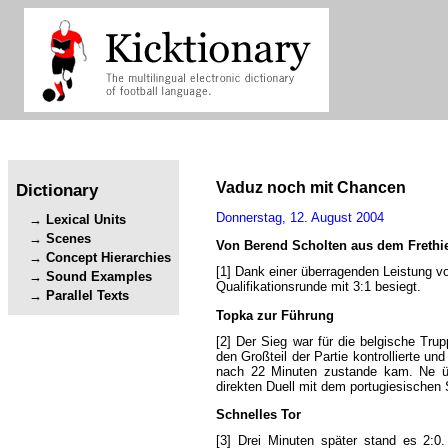
Vaduz
noch
mit
Chancen
Dictionary
Donnerstag
,
12.
August
2004
Lexical Units
Scenes
Von
Berend
Scholten
aus
dem
Frethi
Concept Hierarchies
[1]
Dank
einer
überragenden
Leistung
v
Sound Examples
Qualifikationsrunde
mit
3:1
besiegt
.
Parallel Texts
Topka
zur
Führung
[2]
Der
Sieg
war
für
die
belgische
Trup
den
Großteil
der
Partie
kontrollierte
und
nach
22
Minuten
zustande
kam
.
Ne
direkten
Duell
mit
dem
portugiesischen
Schnelles
Tor
[3]
Drei
Minuten
später
stand
es
2:0