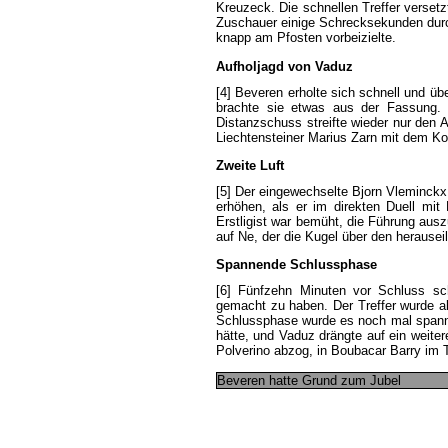
Kreuzeck
.
Die
schnellen
Treffer
versetz
Zuschauer
einige
Schrecksekunden
dur
knapp
am
Pfosten
vorbeizielte
.
Aufholjagd
von
Vaduz
[4]
Beveren
erholte
sich
schnell
und
üb
brachte
sie
etwas
aus
der
Fassung
.
Distanzschuss
streifte
wieder
nur
den
A
Liechtensteiner
Marius
Zarn
mit
dem
Ko
Zweite
Luft
[5]
Der
eingewechselte
Bjorn
Vleminckx
erhöhen
,
als
er
im
direkten
Duell
mit
Erstligist
war
bemüht
,
die
Führung
ausz
auf
Ne
,
der
die
Kugel
über
den
herausei
Spannende
Schlussphase
[6]
Fünfzehn
Minuten
vor
Schluss
sc
gemacht
zu
haben
.
Der
Treffer
wurde
a
Schlussphase
wurde
es
noch
mal
span
hätte
,
und
Vaduz
drängte
auf
ein
weiter
Polverino
abzog
,
in
Boubacar
Barry
im
Beveren
hatte
Grund
zum
Jubel