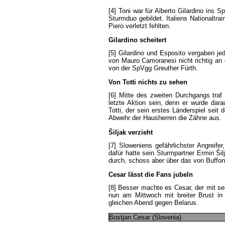
[4]
Toni
war
für
Alberto
Gilardino
ins
Sp
Sturmduo
gebildet
.
Italiens
Nationaltrai
Piero
verletzt
fehlten
.
Gilardino
scheitert
[5]
Gilardino
und
Esposito
vergaben
je
von
Mauro
Camoranesi
nicht
richtig
an
von
der
SpVgg
Greuther
Fürth
.
Von
Totti
nichts
zu
sehen
[6]
Mitte
des
zweiten
Durchgangs
traf
letzte
Aktion
sein
,
denn
er
wurde
dara
Totti
,
der
sein
erstes
Länderspiel
seit
d
Abwehr
der
Hausherren
die
Zähne
aus
.
Šiljak
verzieht
[7]
Sloweniens
gefährlichster
Angreifer
dafür
hatte
sein
Sturmpartner
Ermin
Šil
durch
,
schoss
aber
über
das
von
Buffon
Cesar
lässt
die
Fans
jubeln
[8]
Besser
machte
es
Cesar
,
der
mit
se
nun
am
Mittwoch
mit
breiter
Brust
in
gleichen
Abend
gegen
Belarus
.
Bostjan
Cesar
(
Slovenia
)