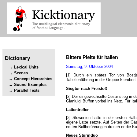
Bittere
Pleite
für
Italien
Dictionary
Samstag
,
9.
Oktober
2004
Lexical Units
Scenes
[1]
Durch
ein
spätes
Tor
von
Bostj
Concept Hierarchies
Tabellenführung
in
der
Gruppe
5
erobert
.
Sound Examples
Siegtor
nach
Freistoß
Parallel Texts
[2]
Der
eingewechselte
Cesar
stieg
in
de
Gianluigi
Buffon
vorbei
ins
Netz
.
Für
Ita
Lattentreffer
[3]
Slowenien
hatte
in
der
ersten
Halb
eigene
Latte
setzte
.
Auf
Seiten
der
Gä
ersten
Ballberührungen
drosch
er
die
Ku
Neues
Sturmduo