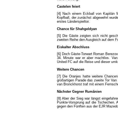
Castelen
feiert
[4]
Nach
einem
Eckball
von
Kapitän
Kopfball
,
der
zunächst
abgewehrt
wurd
erstes
Länderspieltor
.
Chance
für
Shahgeldyan
[5]
Die
Gäste
zeigten
sich
nicht
gesch
zweiten
Reihe
den
Ausgleich
auf
dem
F
Eiskalter
Abschluss
[6]
Doch
Gäste-Torwart
Roman
Berezov
34.
Minute
war
er
aber
machtlos
.
Van
United
FC
auf
die
Reise
und
dieser
umk
Weitere
Chancen
[7]
Die
Oranjes
hatte
weitere
Chancen
großartigen
Parade
das
zweite
Tor
Van
van
Bronckhorst
traf
mit
einem
Fernsch
Nächster
Gegner
Rumänien
[8]
Aber
der
Sieg
war
längst
eingefahre
Punkte-Vorsprung
auf
die
Tschechen
.
gegen
den
Fünften
aus
der
EJR
Mazedo