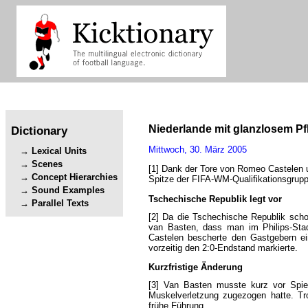
Niederlande
mit
glanzlosem
Pf
Dictionary
Mittwoch
,
30.
März
2005
Lexical Units
Scenes
[1]
Dank
der
Tore
von
Romeo
Castelen
Concept Hierarchies
Spitze
der
FIFA-WM-Qualifikationsgrup
Sound Examples
Tschechische
Republik
legt
vor
Parallel Texts
[2]
Da
die
Tschechische
Republik
sch
van
Basten
,
dass
man
im
Philips-Sta
Castelen
bescherte
den
Gastgebern
e
vorzeitig
den
2:0-Endstand
markierte
.
Kurzfristige
Änderung
[3]
Van
Basten
musste
kurz
vor
Spie
Muskelverletzung
zugezogen
hatte
.
Tr
frühe
Führung
.