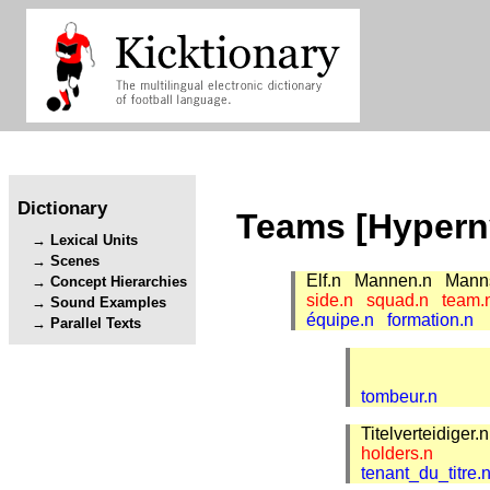
Dictionary
Teams [Hyper
Lexical Units
Scenes
Elf.n
Mannen.n
Mann
Concept Hierarchies
side.n
squad.n
team
Sound Examples
équipe.n
formation.n
Parallel Texts
tombeur.n
Titelverteidiger
holders.n
tenant_du_titre