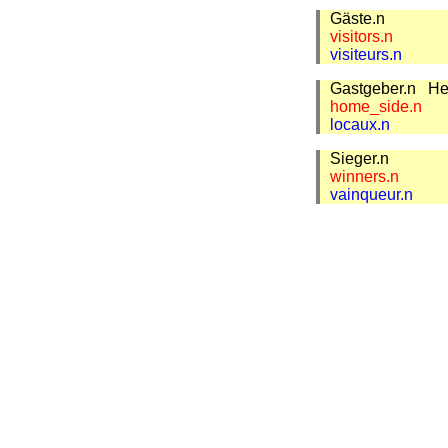
Gäste.n
visitors.n
visiteurs.n
Gastgeber.n
He
home_side.n
locaux.n
Sieger.n
winners.n
vainqueur.n